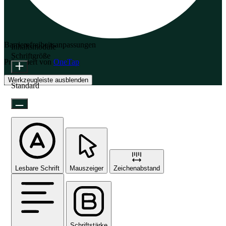
Barrierefreiheitsanpassungen
Inhaltsmodule
Schriftgröße
Präsentiert von
OneTap
Werkzeugleiste ausblenden
Standard
Lesbare Schrift
Mauszeiger
Zeichenabstand
Schriftstärke