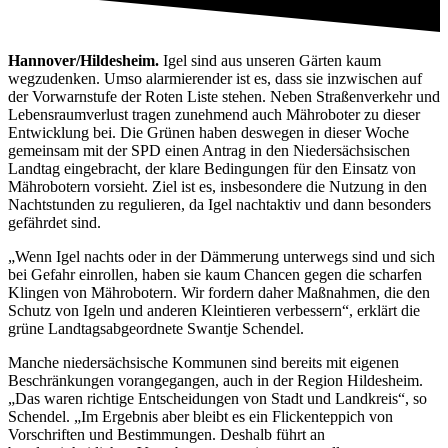
Hannover/Hildesheim.
Igel sind aus unseren Gärten kaum
wegzudenken. Umso alarmierender ist es, dass sie inzwischen auf
der Vorwarnstufe der Roten Liste stehen. Neben Straßenverkehr und
Lebensraumverlust tragen zunehmend auch Mähroboter zu dieser
Entwicklung bei. Die Grünen haben deswegen in dieser Woche
gemeinsam mit der SPD einen Antrag in den Niedersächsischen
Landtag eingebracht, der klare Bedingungen für den Einsatz von
Mährobotern vorsieht. Ziel ist es, insbesondere die Nutzung in den
Nachtstunden zu regulieren, da Igel nachtaktiv und dann besonders
gefährdet sind.
„Wenn Igel nachts oder in der Dämmerung unterwegs sind und sich
bei Gefahr einrollen, haben sie kaum Chancen gegen die scharfen
Klingen von Mährobotern. Wir fordern daher Maßnahmen, die den
Schutz von Igeln und anderen Kleintieren verbessern“, erklärt die
grüne Landtagsabgeordnete Swantje Schendel.
Manche niedersächsische Kommunen sind bereits mit eigenen
Beschränkungen vorangegangen, auch in der Region Hildesheim.
„Das waren richtige Entscheidungen von Stadt und Landkreis“, so
Schendel. „Im Ergebnis aber bleibt es ein Flickenteppich von
Vorschriften und Bestimmungen. Deshalb führt an