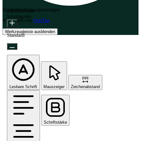
Barrierefreiheitsanpassungen
Inhaltsmodule
Schriftgröße
Präsentiert von
OneTap
Werkzeugleiste ausblenden
Standard
Lesbare Schrift
Mauszeiger
Zeichenabstand
Schriftstärke