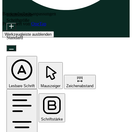
Barrierefreiheitsanpassungen
Inhaltsmodule
Schriftgröße
Präsentiert von
OneTap
Werkzeugleiste ausblenden
Standard
Lesbare Schrift
Mauszeiger
Zeichenabstand
Schriftstärke