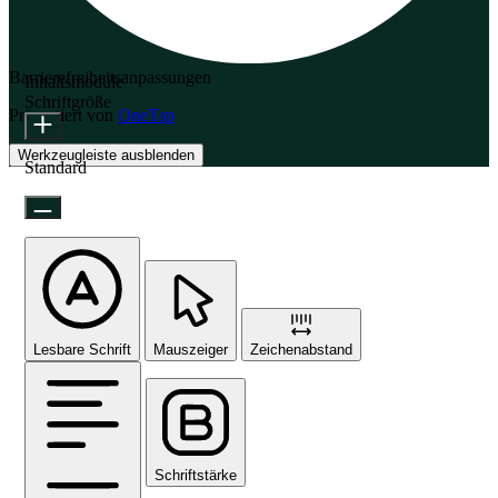
Barrierefreiheitsanpassungen
Inhaltsmodule
Schriftgröße
Präsentiert von
OneTap
Werkzeugleiste ausblenden
Standard
Lesbare Schrift
Mauszeiger
Zeichenabstand
Schriftstärke