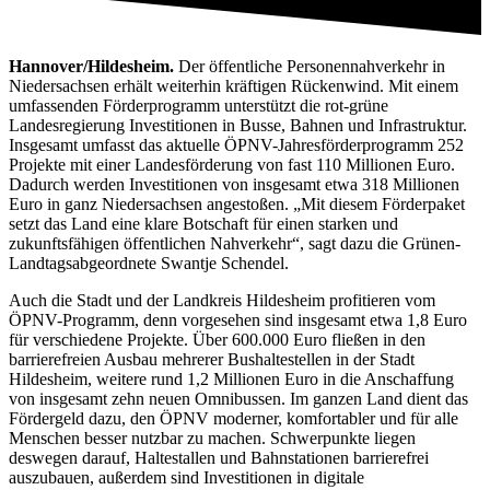
Hannover/Hildesheim.
Der öffentliche Personennahverkehr in
Niedersachsen erhält weiterhin kräftigen Rückenwind. Mit einem
umfassenden Förderprogramm unterstützt die rot-grüne
Landesregierung Investitionen in Busse, Bahnen und Infrastruktur.
Insgesamt umfasst das aktuelle ÖPNV-Jahresförderprogramm 252
Projekte mit einer Landesförderung von fast 110 Millionen Euro.
Dadurch werden Investitionen von insgesamt etwa 318 Millionen
Euro in ganz Niedersachsen angestoßen. „Mit diesem Förderpaket
setzt das Land eine klare Botschaft für einen starken und
zukunftsfähigen öffentlichen Nahverkehr“, sagt dazu die Grünen-
Landtagsabgeordnete Swantje Schendel.
Auch die Stadt und der Landkreis Hildesheim profitieren vom
ÖPNV-Programm, denn vorgesehen sind insgesamt etwa 1,8 Euro
für verschiedene Projekte. Über 600.000 Euro fließen in den
barrierefreien Ausbau mehrerer Bushaltestellen in der Stadt
Hildesheim, weitere rund 1,2 Millionen Euro in die Anschaffung
von insgesamt zehn neuen Omnibussen. Im ganzen Land dient das
Fördergeld dazu, den ÖPNV moderner, komfortabler und für alle
Menschen besser nutzbar zu machen. Schwerpunkte liegen
deswegen darauf, Haltestallen und Bahnstationen barrierefrei
auszubauen, außerdem sind Investitionen in digitale