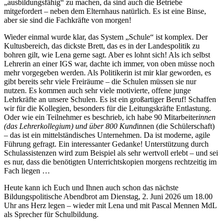
„ausbildungsfähig“ zu machen, da sind auch die Betriebe
mitgefordert – neben dem Elternhaus natürlich. Es ist eine Binse,
aber sie sind die Fachkräfte von morgen!
Wieder einmal wurde klar, das System „Schule“ ist komplex. Der
Kultusbereich, das dickste Brett, das es in der Landespolitik zu
bohren gilt, wie Lena gerne sagt. Aber es lohnt sich! Als ich selbst
Lehrerin an einer IGS war, dachte ich immer, von oben müsse noch
mehr vorgegeben werden. Als Politikerin ist mir klar geworden, es
gibt bereits sehr viele Freiräume – die Schulen müssen sie nur
nutzen. Es kommen auch sehr viele motivierte, offene junge
Lehrkräfte an unsere Schulen. Es ist ein großartiger Beruf! Schaffen
wir für die Kollegien, besonders für die Leitungskräfte Entlastung.
Oder wie ein Teilnehmer es beschrieb, ich habe 90 Mitarbeiter
innen
(das Lehrerkollegium) und über 800 Kund
innen (die Schülerschaft)
– das ist ein mittelständisches Unternehmen. Da ist moderne, agile
Führung gefragt. Ein interessanter Gedanke! Unterstützung durch
Schulassistenzen wird zum Beispiel als sehr wertvoll erlebt – und sei
es nur, dass die benötigten Unterrichtskopien morgens rechtzeitig im
Fach liegen …
Heute kann ich Euch und Ihnen auch schon das nächste
Bildungspolitische Abendbrot am Dienstag, 2. Juni 2026 um 18.00
Uhr ans Herz legen – wieder mit Lena und mit Pascal Mennen MdL
als Sprecher für Schulbildung.