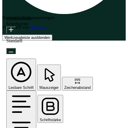
Barrierefreiheitsanpassungen
Inhaltsmodule
Schriftgröße
Präsentiert von
OneTap
Werkzeugleiste ausblenden
Standard
Lesbare Schrift
Mauszeiger
Zeichenabstand
Schriftstärke