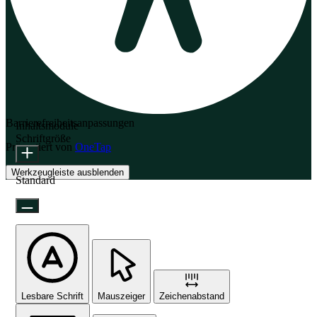
Barrierefreiheitsanpassungen
Inhaltsmodule
Schriftgröße
Präsentiert von
OneTap
Werkzeugleiste ausblenden
Standard
Lesbare Schrift
Mauszeiger
Zeichenabstand