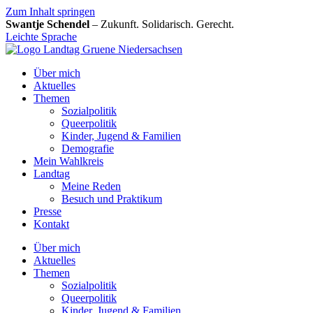
Zum Inhalt springen
Swantje Schendel
– Zukunft. Solidarisch. Gerecht.
Leichte Sprache
Über mich
Aktuelles
Themen
Sozialpolitik
Queerpolitik
Kinder, Jugend & Familien
Demografie
Mein Wahlkreis
Landtag
Meine Reden
Besuch und Praktikum
Presse
Kontakt
Über mich
Aktuelles
Themen
Sozialpolitik
Queerpolitik
Kinder, Jugend & Familien