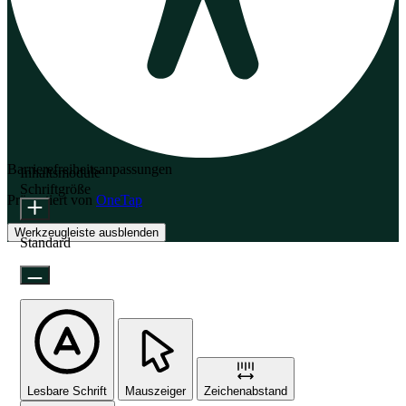
Barrierefreiheitsanpassungen
Inhaltsmodule
Schriftgröße
Präsentiert von
OneTap
Werkzeugleiste ausblenden
Standard
Lesbare Schrift
Mauszeiger
Zeichenabstand