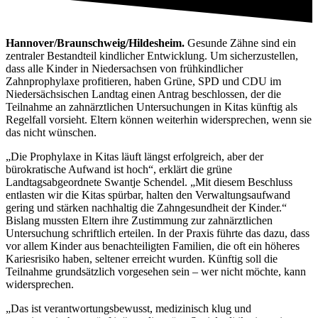
Hannover/Braunschweig/Hildesheim.
Gesunde Zähne sind ein
zentraler Bestandteil kindlicher Entwicklung. Um sicherzustellen,
dass alle Kinder in Niedersachsen von frühkindlicher
Zahnprophylaxe profitieren, haben Grüne, SPD und CDU im
Niedersächsischen Landtag einen Antrag beschlossen, der die
Teilnahme an zahnärztlichen Untersuchungen in Kitas künftig als
Regelfall vorsieht. Eltern können weiterhin widersprechen, wenn sie
das nicht wünschen.
„Die Prophylaxe in Kitas läuft längst erfolgreich, aber der
bürokratische Aufwand ist hoch“, erklärt die grüne
Landtagsabgeordnete Swantje Schendel. „Mit diesem Beschluss
entlasten wir die Kitas spürbar, halten den Verwaltungsaufwand
gering und stärken nachhaltig die Zahngesundheit der Kinder.“
Bislang mussten Eltern ihre Zustimmung zur zahnärztlichen
Untersuchung schriftlich erteilen. In der Praxis führte das dazu, dass
vor allem Kinder aus benachteiligten Familien, die oft ein höheres
Kariesrisiko haben, seltener erreicht wurden. Künftig soll die
Teilnahme grundsätzlich vorgesehen sein – wer nicht möchte, kann
widersprechen.
„Das ist verantwortungsbewusst, medizinisch klug und