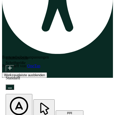
Barrierefreiheitsanpassungen
Inhaltsmodule
Schriftgröße
Präsentiert von
OneTap
Werkzeugleiste ausblenden
Standard